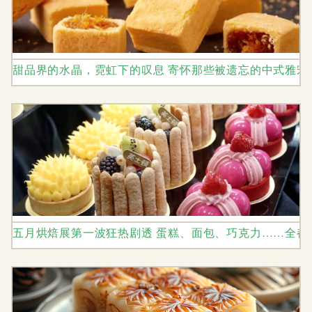
甜品界的水晶，霓虹下的叹息 寄怀那些被遗忘的中式雅宋
五月烘焙展第一波狂热剧透 蛋糕、面包、巧克力……全都