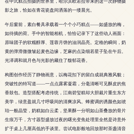
在中式糕点拍摄的世界里，哈尔滨欧若拉带来的这一次静物摄
影之旅，恰如在青花瓷盘间洒落的一缕晨光。
午后窗前，素白餐具承载着一个个小巧糕点——如盛放的梅，
如待摘的荷。手中的智能相机，恰恰记录下了这些动人画面：
原味团子的软糯醇厚、莲蓉月饼的油润晶亮。定格的瞬间，奶
黄的弹滑微微皱起麦色边缘，芝麻的点染细若星子坠在午后。
光泽调和就月色与光影的藏住了馥郁花香。
构图创作经历了静物画意，以梅花扣下的留白成就典雅风貌；
突破性的特写道——一点点露雾凝霜，分毫清晰可见酥皮的焦
香鼓包。造型搭配考虑传统，江南碧玺糕却大胆裁片重生东方
美学，绿意盈就几寸呼吸间的清爽凉风。蜂蜜调的诱颜色如琥
珀一般晶莹，奶糕如白云柔，坚果酥一分明如山茶叠放的骨片
生痕万千，方寸器型盛放过夜的曙光变焦处理里全然是诗意外
扩于桌上几厘高低的手谈里。尝试电影般地回放那时茶盏清音