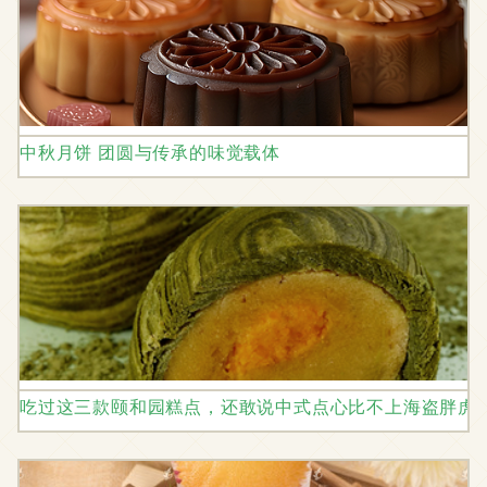
中秋月饼 团圆与传承的味觉载体
吃过这三款颐和园糕点，还敢说中式点心比不上海盗胖虎