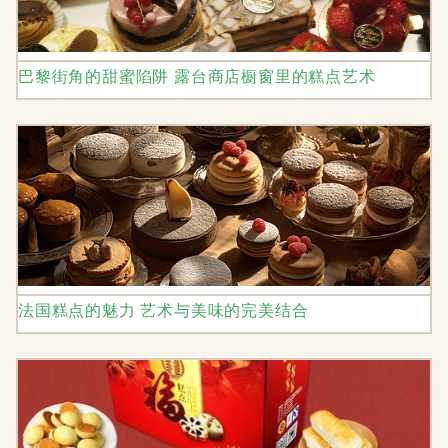
巴黎街角的甜蜜陷阱 露台商店橱窗里的糕点艺术
法国糕点的魅力 艺术与美味的完美结合