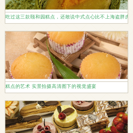
吃过这三款颐和园糕点，还敢说中式点心比不上海盗胖虎
糕点的艺术 实景拍摄高清图下的视觉盛宴