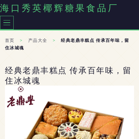
海口秀英椰辉糖果食品厂
首页
>
产品大全
>
经典老鼎丰糕点 传承百年味，留
住冰城魂
经典老鼎丰糕点 传承百年味，留
住冰城魂