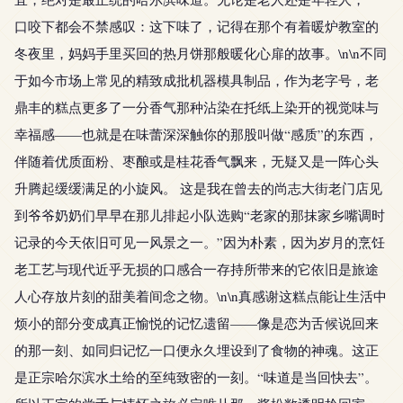
口咬下都会不禁感叹：这下味了，记得在那个有着暖炉教室的
冬夜里，妈妈手里买回的热月饼那般暖化心扉的故事。\n\n不同
于如今市场上常见的精致成批机器模具制品，作为老字号，老
鼎丰的糕点更多了一分香气那种沾染在托纸上染开的视觉味与
幸福感——也就是在味蕾深深触你的那股叫做“感质”的东西，
伴随着优质面粉、枣酿或是桂花香气飘来，无疑又是一阵心头
升腾起缓缓满足的小旋风。 这是我在曾去的尚志大街老门店见
到爷爷奶奶们早早在那儿排起小队选购“老家的那抹家乡嘴调时
记录的今天依旧可见一风景之一。”因为朴素，因为岁月的烹饪
老工艺与现代近乎无损的口感合一存持所带来的它依旧是旅途
人心存放片刻的甜美着间念之物。\n\n真感谢这糕点能让生活中
烦小的部分变成真正愉悦的记忆遗留——像是恋为舌候说回来
的那一刻、如同归记忆一口便永久埋设到了食物的神魂。这正
是正宗哈尔滨水土给的至纯致密的一刻。“味道是当回快去”。