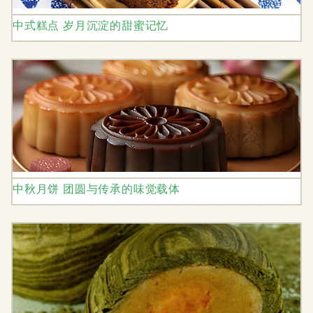
中式糕点 岁月沉淀的甜蜜记忆
中秋月饼 团圆与传承的味觉载体