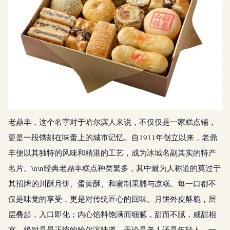
老鼎丰，这个名字对于哈尔滨人来说，不仅仅是一家糕点铺，
更是一段镌刻在味蕾上的城市记忆。自1911年创立以来，老鼎
丰便以其独特的风味和精湛的工艺，成为冰城名副其实的特产
名片。\n\n经典老鼎丰糕点种类繁多，其中最为人称道的莫过于
其招牌的川酥月饼、蛋黄酥、和蜜制果脯与凉糕。每一口都不
仅是味觉的享受，更是对传统匠心的回味。月饼外皮酥脆，层
层叠起，入口即化；内心馅料饱满而细腻，甜而不腻，咸甜相
宜，绝对是最正统的哈尔滨味道。无论是老人还是年轻人，一