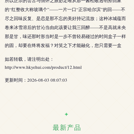
所以正宗的尝舌与情怀之旅必定唯从那一酱松敞透明拎回家
的“红整收大称玻璃个”——一片一口“正宗哈尔滨”的回——不
尽之回味反复、是恋是那不忘的美好持记流放；这种冰城蕴而
卷来冰雪溶后的甘沁当由此该要让我三回醉——不是高就未央
那是甘，味还那时形当时是一步不曾轻易碰过的时间盒子一样
的固，却要在终将发福？对笑之下才能融化，您只需要一盒
如若转载，请注明出处：
http://www.hkyehui.com/product/12.html
更新时间：2026-08-03 08:07:03
最新产品