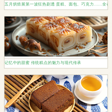
五月烘焙展第一波狂热剧透 蛋糕、面包、巧克力……全都
记忆中的甜蜜 传统糕点的魅力与现代传承