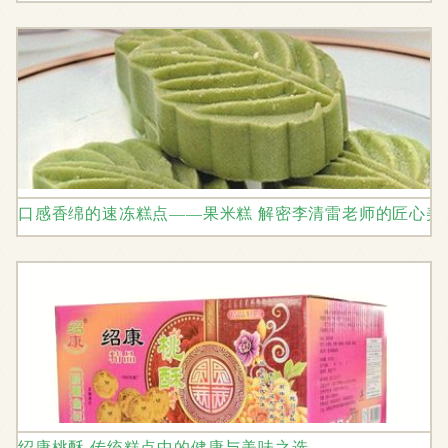
口感香绵的速冻糕点——果米糕 解密李清雷老师的匠心美
绍康桃酥 传统糕点中的健康与美味之选