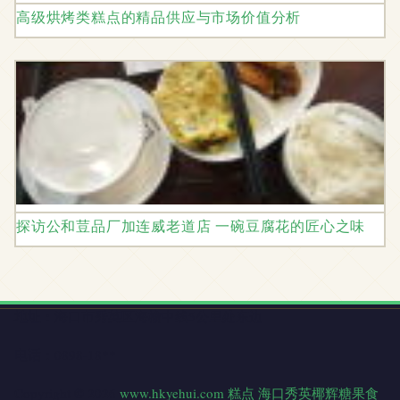
高级烘烤类糕点的精品供应与市场价值分析
探访公和荳品厂加连威老道店 一碗豆腐花的匠心之味
地址：海口市秀英区海榆中线5公里处东边
电话：0898-18**
Copyright © 2026
www.hkyehui.com
糕点
海口秀英椰辉糖果食