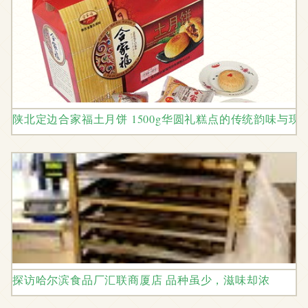
陕北定边合家福土月饼 1500g华圆礼糕点的传统韵味与现
探访哈尔滨食品厂汇联商厦店 品种虽少，滋味却浓