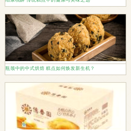
瓶颈中的中式烘焙 糕点如何焕发新生机？