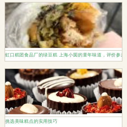
虹口糕团食品厂的绿豆糕 上海小囡的童年味道，评价参差
挑选美味糕点的实用技巧