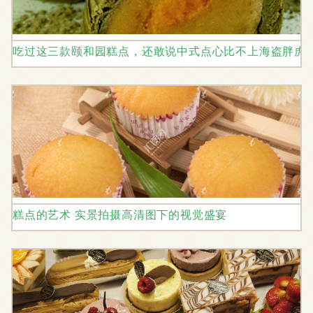
吃过这三款颐和园糕点，还敢说中式点心比不上海盗胖虎
糕点的艺术 实景拍摄高清图下的视觉盛宴