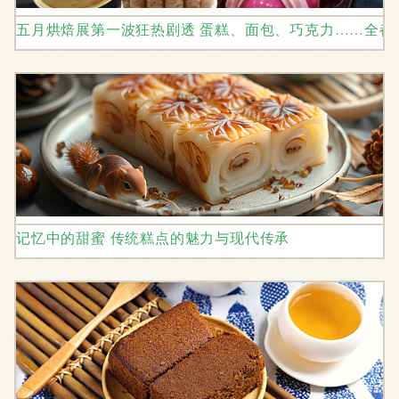
五月烘焙展第一波狂热剧透 蛋糕、面包、巧克力……全都
记忆中的甜蜜 传统糕点的魅力与现代传承