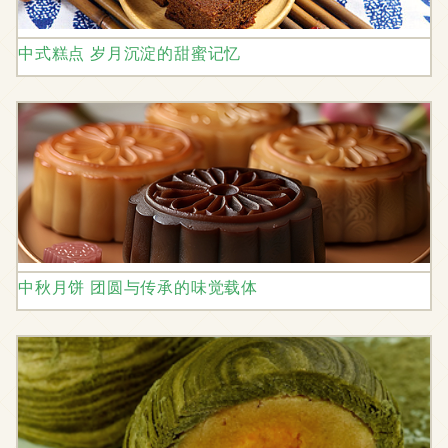
中式糕点 岁月沉淀的甜蜜记忆
中秋月饼 团圆与传承的味觉载体