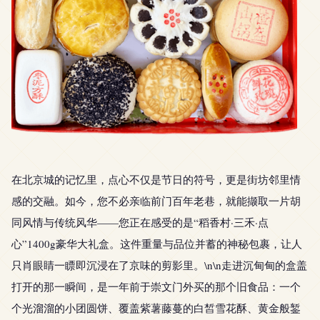
在北京城的记忆里，点心不仅是节日的符号，更是街坊邻里情
感的交融。如今，您不必亲临前门百年老巷，就能撷取一片胡
同风情与传统风华——您正在感受的是“稻香村·三禾·点
心”1400g豪华大礼盒。这件重量与品位并蓄的神秘包裹，让人
只肖眼睛一瞟即沉浸在了京味的剪影里。\n\n走进沉甸甸的盒盖
打开的那一瞬间，是一年前于崇文门外买的那个旧食品：一个
个光溜溜的小团圆饼、覆盖紫薯藤蔓的白皙雪花酥、黄金般錾